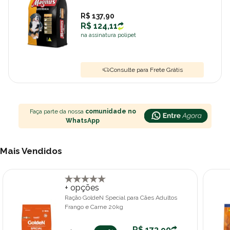
R$ 137,90
R$ 124,11
na assinatura polipet
Consulte para Frete Grátis
Faça parte da nossa
comunidade no
WhatsApp
Mais Vendidos
+ opções
Ração GoldeN Special para Cães Adultos
Frango e Carne 20kg
R$ 173,90