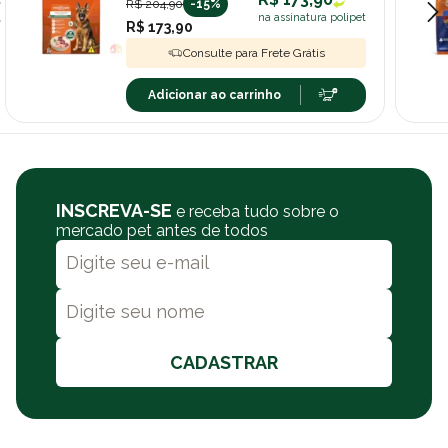
R$ 204,90
-15%
na assinatura polipet
R$ 173,90
Consulte para Frete Grátis
Adicionar ao carrinho
INSCREVA-SE
e receba tudo sobre o
mercado pet antes de todos
CADASTRAR