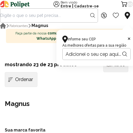
Bem vindo
00
|
Entre
Cadastre-se
Magnus
Fabricantes
Faça parte da nossa
comunidade no
×
WhatsApp
Informe seu CEP
As melhores ofertas para a sua região
mostrando
23
de 23 produtos
Filtros
Magnus
Sua marca favorita