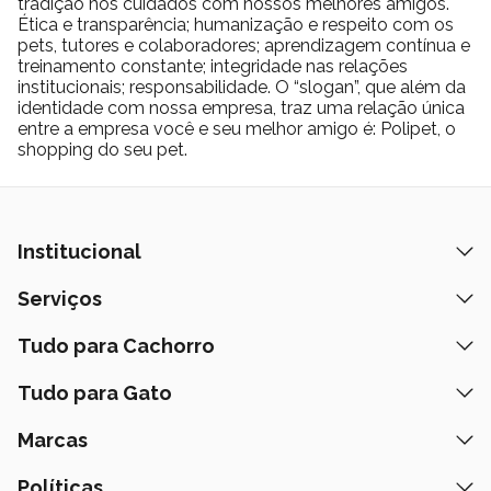
tradição nos cuidados com nossos melhores amigos.
Ética e transparência; humanização e respeito com os
pets, tutores e colaboradores; aprendizagem contínua e
treinamento constante; integridade nas relações
institucionais; responsabilidade. O “slogan”, que além da
identidade com nossa empresa, traz uma relação única
entre a empresa você e seu melhor amigo é: Polipet, o
shopping do seu pet.
Institucional
Quem Somos
Serviços
Nossas Lojas
Banho e Tosa
Tudo para Cachorro
Prazos de Entrega
Retire na Loja
Ração
Tudo para Gato
Fale Conosco
Peça pelo Delivery
Petiscos
Formas de Pagamento
Ração
Marcas
Assinatura Polipet
Tapete Higiênico
Como Comprar
Areia
Hospital Veterinário
Nexgard
Políticas
Coleiras
Lista de Desejos