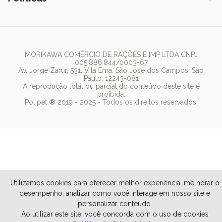
Caixa de Areia
Clube mais Polipet
Simparic
Comedouros
Regulamentos Promocionais
Política de Privacidade
Bebedouro
PremieR
Antipulgas
Trocas e Devoluções
Termos de Uso
Fonte de Água
Golden
Dúvidas Frequentes
Arranhador
Pedigree
MORIKAWA COMÉRCIO DE RAÇÕES E IMP LTDA CNPJ
005.886.844/0003-67
Whiskas
Av. Jorge Zarur, 531, Vila Ema, São José dos Campos, São
Paulo, 12243-081
Dog Chow
A reprodução total ou parcial do conteúdo deste site é
proibida.
Royal Canin
Polipet ® 2019 - 2025 - Todos os direitos reservados.
Guabi Natural
Utilizamos cookies para oferecer melhor experiência, melhorar o
desempenho, analizar como você interage em nosso site e
personalizar conteúdo.
Ao utilizar este site, você concorda com o uso de cookies