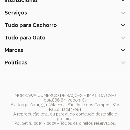
Institucional
Quem Somos
Serviços
Nossas Lojas
Banho e Tosa
Tudo para Cachorro
Prazos de Entrega
Retire na Loja
Ração
Tudo para Gato
Fale Conosco
Peça pelo Delivery
Petiscos
Formas de Pagamento
Ração
Marcas
Assinatura Polipet
Tapete Higiênico
Como Comprar
Areia
Hospital Veterinário
Nexgard
Políticas
Coleiras
Lista de Desejos
Caixa de Areia
Clube mais Polipet
Simparic
Comedouros
Regulamentos Promocionais
Política de Privacidade
Bebedouro
PremieR
Antipulgas
Trocas e Devoluções
Termos de Uso
Fonte de Água
Golden
Dúvidas Frequentes
Arranhador
Pedigree
MORIKAWA COMÉRCIO DE RAÇÕES E IMP LTDA CNPJ
005.886.844/0003-67
Whiskas
Av. Jorge Zarur, 531, Vila Ema, São José dos Campos, São
Paulo, 12243-081
Dog Chow
A reprodução total ou parcial do conteúdo deste site é
proibida.
Royal Canin
Polipet ® 2019 - 2025 - Todos os direitos reservados.
Guabi Natural