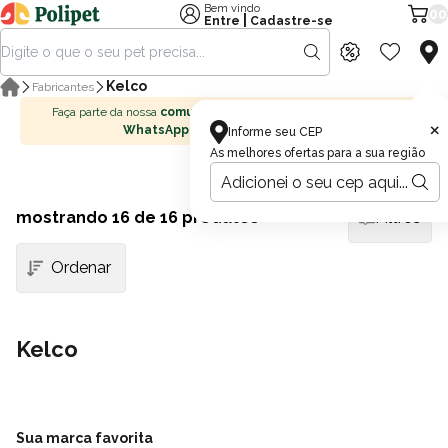
Bem vindo
00
|
Entre
Cadastre-se
Kelco
Fabricantes
Faça parte da nossa
comunidade no
×
WhatsApp
Informe seu CEP
As melhores ofertas para a sua região
mostrando
16
de 16 produtos
Filtros
Kelco
Sua marca favorita