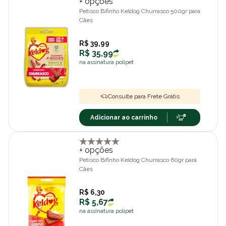
+ opções
Petisco Bifinho Keldog Churrasco 500gr para
Cães
R$ 39,99
R$ 35,99
na assinatura polipet
Consulte para Frete Grátis
Adicionar ao carrinho
+ opções
Petisco Bifinho Keldog Churrasco 60gr para
Cães
R$ 6,30
R$ 5,67
na assinatura polipet