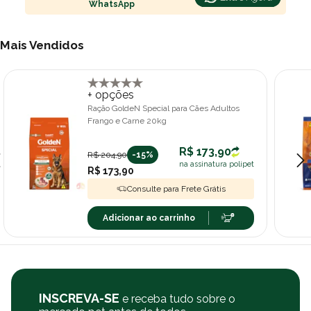
WhatsApp
Mais Vendidos
+ opções
Ração GoldeN Special para Cães Adultos
Frango e Carne 20kg
R$ 173,90
R$ 204,90
-15%
na assinatura polipet
R$ 173,90
Consulte para Frete Grátis
Adicionar ao carrinho
INSCREVA-SE
e receba tudo sobre o