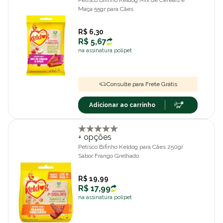
Petisco Bifinho Keldog Mix de Cereais e
Maça 55gr para Cães
R$ 6,30
R$ 5,67
na assinatura polipet
Consulte para Frete Grátis
Adicionar ao carrinho
+ opções
Petisco Bifinho Keldog para Cães 250gr
Sabor Frango Grelhado
R$ 19,99
R$ 17,99
na assinatura polipet