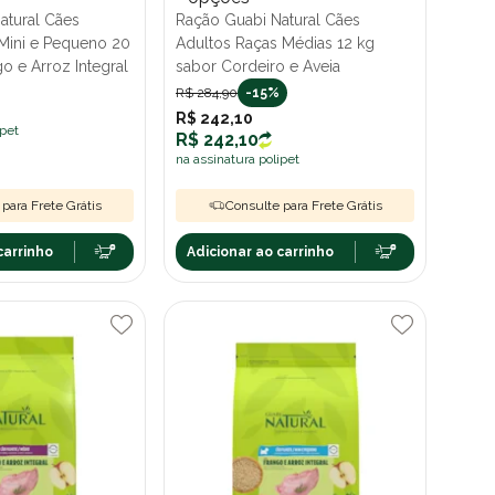
atural Cães
Ração Guabi Natural Cães
 Mini e Pequeno 20
Adultos Raças Médias 12 kg
o e Arroz Integral
sabor Cordeiro e Aveia
R$ 284,90
-15%
R$ 242,10
ipet
R$ 242,10
na assinatura polipet
para Frete Grátis
Consulte para Frete Grátis
carrinho
Adicionar ao carrinho