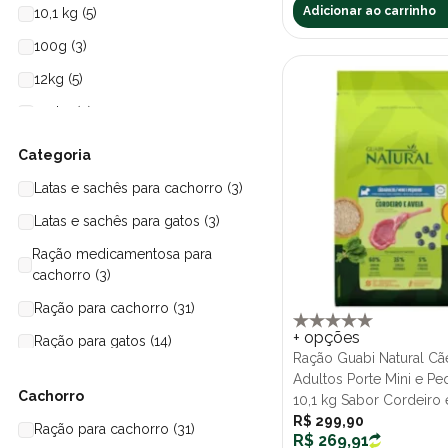
Adicionar ao carrinho
10,1 kg (5)
100g (3)
12kg (5)
2,5 kg (9)
20kg (3)
Categoria
7,5 kg (7)
Latas e sachês para cachorro (3)
85gr (3)
Latas e sachês para gatos (3)
Ração medicamentosa para
cachorro (3)
Ração para cachorro (31)
+ opções
Ração para gatos (14)
Ração Guabi Natural Cã
Ração seca para cachorro (30)
Adultos Porte Mini e P
Cachorro
10,1 kg Sabor Cordeiro 
Ração seca para gatos (15)
R$ 299,90
Ração para cachorro (31)
R$ 269,91