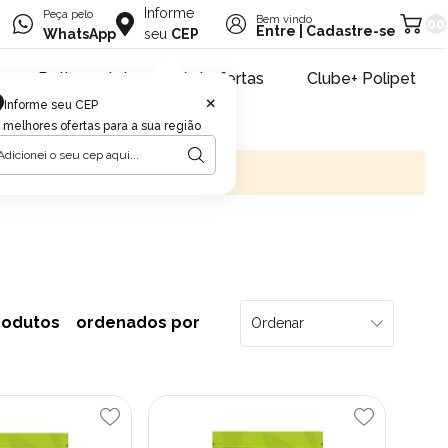
Informe
Peça pelo
Bem vindo
00
Entre
|
Cadastre-se
WhatsApp
seu
CEP
Retire na loja
Pet ofertas
Clube+ Polipet
×
Informe seu CEP
 melhores ofertas para a sua região
rodutos
ordenados por