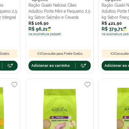
es
Ração Guabi Natural Cães
Ração Guabi N
queno 2,5
Adultos Porte Mini e Pequeno 2,5
Adultos Porte
 Integral
kg Sabor Salmão e Cevada
kg Sabor Frang
R$ 106,90
R$ 421,90
R$ 96,21
R$ 379,71
na assinatura polipet
na assinatura pol
Grátis
Consulte para Frete Grátis
Consulte 
Adicionar ao carrinho
Adicionar ao 