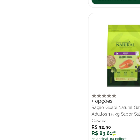
+ opções
Ração Guabi Natural Ga
Adultos 1,5 kg Sabor S
Cevada
R$ 92,90
R$ 83,61
na assinatura polipet