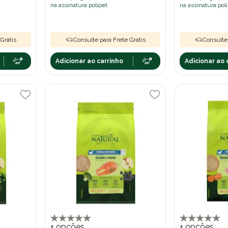
na assinatura polipet
na assinatura pol
Grátis
Consulte para Frete Grátis
Consulte 
Adicionar ao carrinho
Adicionar ao 
+ opções
+ opções