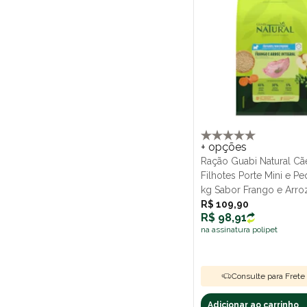
+ opções
Ração Guabi Natural Cã
Filhotes Porte Mini e P
kg Sabor Frango e Arroz
R$ 109,90
R$ 98,91
na assinatura polipet
Consulte para Frete 
Adicionar ao carrinho