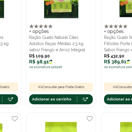
+ opções
+ opções
es
Ração Guabi Natural Cães
Ração Guabi N
,5 kg
Adultos Raças Médias 2,5 kg
Filhotes Porte
sabor Frango e Arroz Integral
Sabor Frango e
R$ 109,90
R$ 432,90
R$ 98,91
R$ 389,61
na assinatura polipet
na assinatura pol
Grátis
Consulte para Frete Grátis
Consulte 
Adicionar ao carrinho
Adicionar ao 