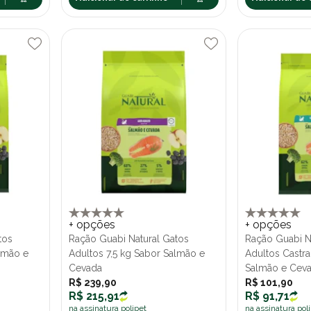
+ opções
+ opções
tos
Ração Guabi Natural Gatos
Ração Guabi N
almão e
Adultos 7,5 kg Sabor Salmão e
Adultos Castra
Cevada
Salmão e Cev
R$ 239,90
R$ 101,90
R$ 215,91
R$ 91,71
na assinatura polipet
na assinatura pol