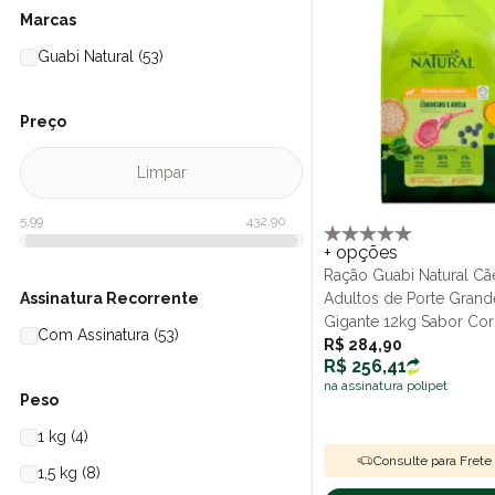
Marcas
Guabi Natural (53)
Preço
Limpar
+ opções
Ração Guabi Natural Cã
Assinatura Recorrente
Adultos de Porte Grand
Gigante 12kg Sabor Cor
Com Assinatura (53)
Aveia
R$ 284,90
R$ 256,41
na assinatura polipet
Peso
1 kg (4)
Consulte para Frete 
1,5 kg (8)