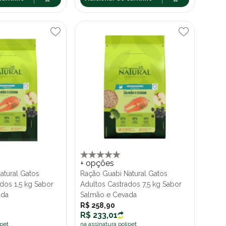
+ opções
atural Gatos
Ração Guabi Natural Gatos
dos 1,5 kg Sabor
Adultos Castrados 7,5 kg Sabor
ada
Salmão e Cevada
R$ 258,90
R$ 233,01
ipet
na assinatura polipet