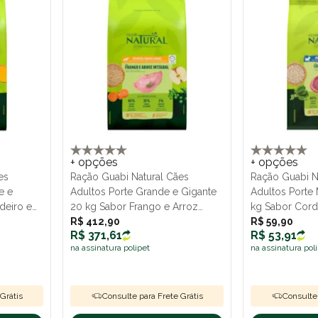
+ opções
+ opções
es
Ração Guabi Natural Cães
Ração Guabi N
e e
Adultos Porte Grande e Gigante
Adultos Porte 
deiro e
20 kg Sabor Frango e Arroz
kg Sabor Cord
Integral
R$ 412,90
R$ 59,90
R$ 371,61
R$ 53,91
na assinatura polipet
na assinatura pol
Grátis
Consulte para Frete Grátis
Consulte 