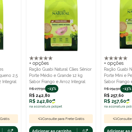
+ opções
+ opções
es
Ração Guabi Natural Cães Sênior
Ração Guabi N
equeno 2,5
Porte Médio e Grande 12 kg
Porte Mini e P
 Integral
Sabor Frango e Arroz Integral
Sabor Frango e
R$ 277,90
-13%
R$ 294,90
-13%
R$ 242,80
R$ 257,60
R$ 242,80
R$ 257,60
na assinatura polipet
na assinatura pol
Grátis
Consulte para Frete Grátis
Consulte 
Adicionar ao carrinho
Adicionar ao 