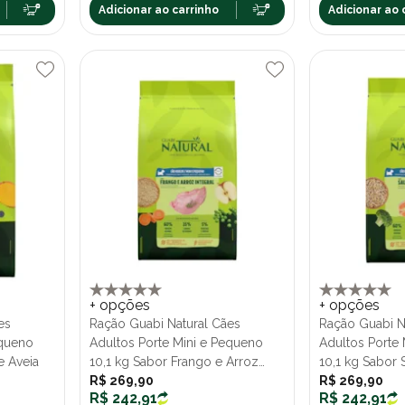
Adicionar ao carrinho
Adicionar ao 
+ opções
+ opções
es
Ração Guabi Natural Cães
Ração Guabi N
equeno
Adultos Porte Mini e Pequeno
Adultos Porte
e Aveia
10,1 kg Sabor Frango e Arroz
10,1 kg Sabor
Integral
R$ 269,90
R$ 269,90
R$ 242,91
R$ 242,91