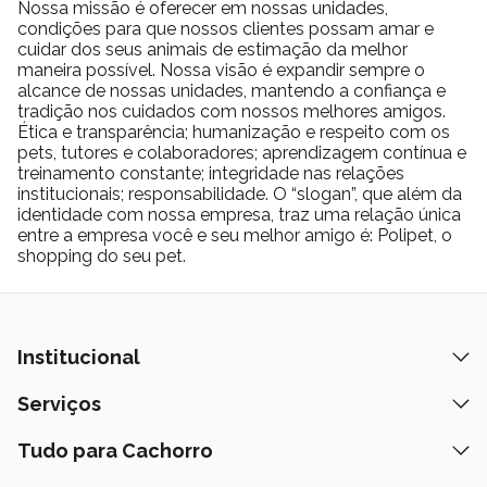
Nossa missão é oferecer em nossas unidades,
condições para que nossos clientes possam amar e
cuidar dos seus animais de estimação da melhor
maneira possível. Nossa visão é expandir sempre o
alcance de nossas unidades, mantendo a confiança e
tradição nos cuidados com nossos melhores amigos.
Ética e transparência; humanização e respeito com os
pets, tutores e colaboradores; aprendizagem contínua e
treinamento constante; integridade nas relações
institucionais; responsabilidade. O “slogan”, que além da
identidade com nossa empresa, traz uma relação única
entre a empresa você e seu melhor amigo é: Polipet, o
shopping do seu pet.
Institucional
Quem Somos
Serviços
Nossas Lojas
Banho e Tosa
Tudo para Cachorro
Prazos de Entrega
Retire na Loja