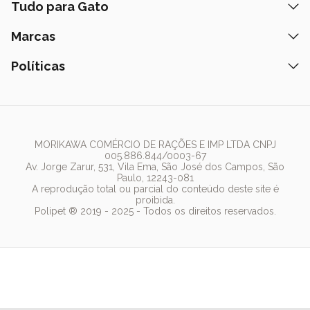
Ração
Tudo para Gato
Fale Conosco
Peça pelo Delivery
Petiscos
Formas de Pagamento
Ração
Marcas
Assinatura Polipet
Tapete Higiênico
Como Comprar
Areia
Hospital Veterinário
Nexgard
Políticas
Coleiras
Lista de Desejos
Caixa de Areia
Clube mais Polipet
Simparic
Comedouros
Regulamentos Promocionais
Política de Privacidade
Bebedouro
PremieR
Antipulgas
Trocas e Devoluções
Termos de Uso
Fonte de Água
Golden
Dúvidas Frequentes
Arranhador
Pedigree
MORIKAWA COMÉRCIO DE RAÇÕES E IMP LTDA CNPJ
005.886.844/0003-67
Whiskas
Av. Jorge Zarur, 531, Vila Ema, São José dos Campos, São
Paulo, 12243-081
Dog Chow
A reprodução total ou parcial do conteúdo deste site é
proibida.
Royal Canin
Polipet ® 2019 - 2025 - Todos os direitos reservados.
Guabi Natural