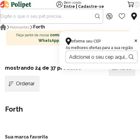
Bem vindo
00
|
Entre
Cadastre-se
Forth
Fabricantes
Faça parte da nossa
comunidade no
×
WhatsApp
Informe seu CEP
As melhores ofertas para a sua região
mostrando
24
de 37 produtos
Filtros
Forth
Sua marca favorita