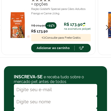
+ opções
Ração GoldeN Special para Cães Adultos
Frango e Carne 20kg
R$ 173,90
R$ 204,90
-15%
na assinatura polipet
R$ 173,90
Consulte para Frete Grátis
Adicionar ao carrinho
INSCREVA-SE
e receba tudo sobre o
mercado pet antes de todos