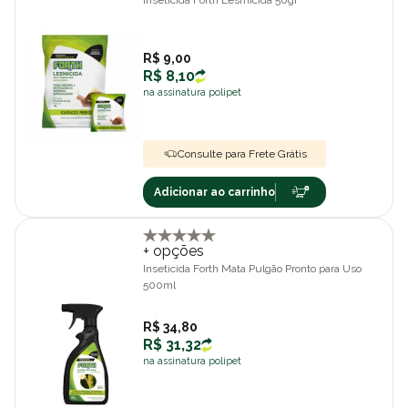
Inseticida Forth Lesmicida 50gr
R$ 9,00
R$ 8,10
na assinatura polipet
Consulte para Frete Grátis
Adicionar ao carrinho
+ opções
Inseticida Forth Mata Pulgão Pronto para Uso
500ml
R$ 34,80
R$ 31,32
na assinatura polipet