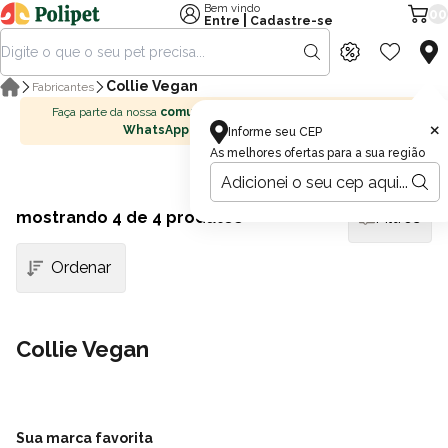
Bem vindo
00
|
Entre
Cadastre-se
Collie Vegan
Fabricantes
Faça parte da nossa
comunidade no
×
WhatsApp
Informe seu CEP
As melhores ofertas para a sua região
mostrando
4
de 4 produtos
Filtros
Collie Vegan
Sua marca favorita