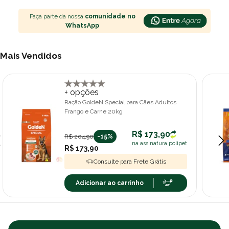
Faça parte da nossa
comunidade no
WhatsApp
Mais Vendidos
+ opções
Ração GoldeN Special para Cães Adultos
Frango e Carne 20kg
R$ 173,90
R$ 204,90
-15%
na assinatura polipet
R$ 173,90
Consulte para Frete Grátis
Adicionar ao carrinho