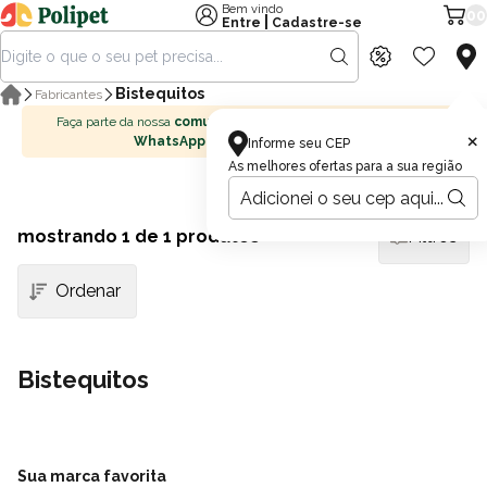
Bem vindo
00
|
Entre
Cadastre-se
Bistequitos
Fabricantes
Faça parte da nossa
comunidade no
×
WhatsApp
Informe seu CEP
As melhores ofertas para a sua região
mostrando
1
de 1 produtos
Filtros
Bistequitos
Sua marca favorita