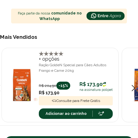
Faça parte da nossa
comunidade no
WhatsApp
Mais Vendidos
+ opções
Ração GoldeN Special para Cães Adultos
Frango e Carne 20kg
R$ 173,90
R$ 204,90
-15%
na assinatura polipet
R$ 173,90
Consulte para Frete Grátis
Adicionar ao carrinho