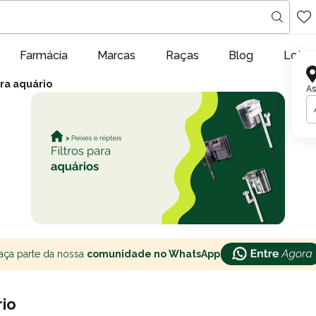
Farmácia
Marcas
Raças
Blog
Lojas
ara aquário
As
aça parte da nossa
comunidade no WhatsApp
rio