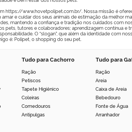
saúde e bem estar dos nossos pets.
m https://www.hovetpolipet.com.br/. Nossa missão é ofere
 amar e cuidar dos seus animais de estimação da melhor man
des, mantendo a confiança e tradição nos cuidados com nos
os pets, tutores e colaboradores; aprendizagem contínua e t
 responsabilidade. O “slogan”, que além da identidade com no
igo é: Polipet, o shopping do seu pet.
Tudo para Cachorro
Tudo para Ga
Ração
Ração
Petiscos
Areia
y
Tapete Higiênico
Caixa de Areia
Coleiras
Bebedouro
o
Comedouros
Fonte de Água
Antipulgas
Arranhador