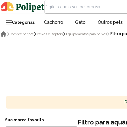
Cachorro
Gato
Outros pets
Categorias
Filtro p
Compre por pet
Peixes e Répteis
Equipamentos para peixes
F
Sua marca favorita
Filtro para aquá