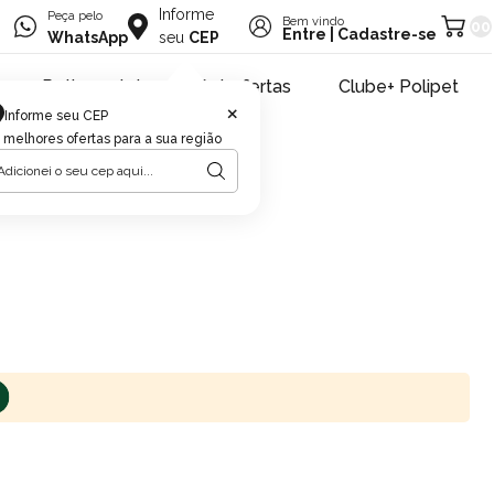
Informe
Peça pelo
Bem vindo
00
Entre
|
Cadastre-se
WhatsApp
seu
CEP
Retire na loja
Pet ofertas
Clube+ Polipet
×
Informe seu CEP
 melhores ofertas para a sua região