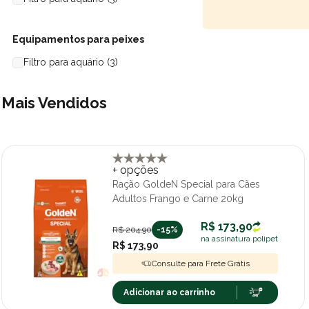
Equipamentos para peixes
Filtro para aquário (3)
Mais Vendidos
+ opções
Ração GoldeN Special para Cães
Adultos Frango e Carne 20kg
R$ 173,90
R$ 204,90
-15%
na assinatura polipet
R$ 173,90
Consulte para Frete Grátis
Adicionar ao carrinho