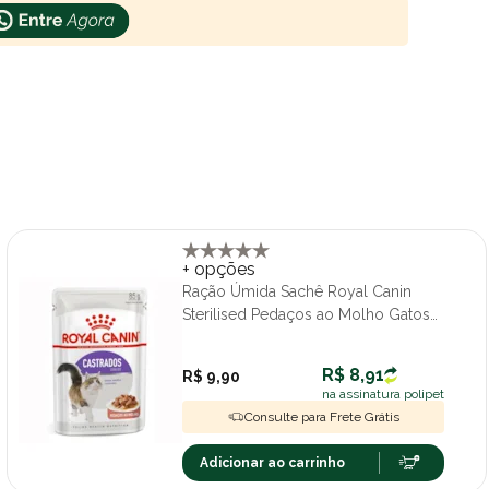
+ opções
Ração Úmida Sachê Royal Canin
Sterilised Pedaços ao Molho Gatos
Adultos Castrados 85g
R$ 8,91
R$ 9,90
na assinatura polipet
Consulte para Frete Grátis
Adicionar ao carrinho