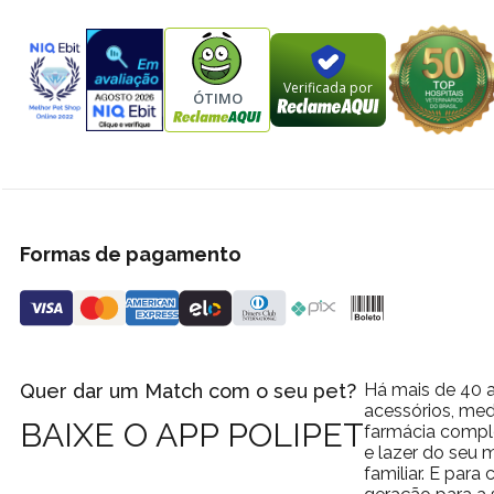
Verificada por
ÓTIMO
Formas de pagamento
Quer dar um Match com o seu pet?
Há mais de 40 a
acessórios, med
BAIXE O APP POLIPET
farmácia comple
e lazer do seu
familiar. E par