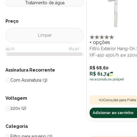
Tratamento de água
Preço
Limpar
+ opções
Filtro Exterior Hang-O
HF-450 450l/h 4w 220v
R$ 68,60
Assinatura Recorrente
R$ 61,74
na assinatura polipet
Com Assinatura (3)
Voltagem
Consulte para Frete 
220v (2)
Adicionar ao carrinho
Categoria
Filtro para aquário (3)