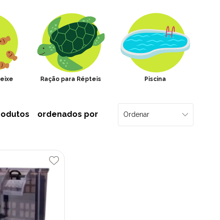
eixe
Ração para Répteis
Piscina
rodutos
ordenados por