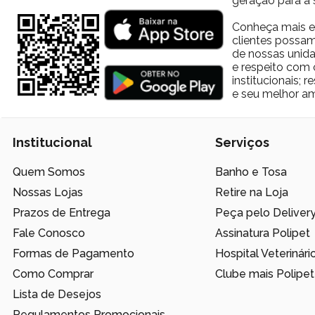
geração para a 
Conheça mais e
clientes possam
de nossas unida
e respeito com 
institucionais;
e seu melhor am
Institucional
Serviços
Quem Somos
Banho e Tosa
Nossas Lojas
Retire na Loja
Prazos de Entrega
Peça pelo Deliver
Fale Conosco
Assinatura Polipet
Formas de Pagamento
Hospital Veterinári
Como Comprar
Clube mais Polipet
Lista de Desejos
Regulamentos Promocionais