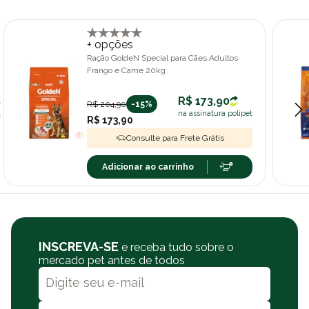
+ opções
Ração GoldeN Special para Cães Adultos
Frango e Carne 20kg
R$ 173,90
R$ 204,90
-15%
na assinatura polipet
R$ 173,90
Consulte para Frete Grátis
Adicionar ao carrinho
INSCREVA-SE
e receba tudo sobre o
mercado pet antes de todos