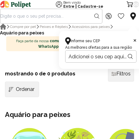
Bem vindo
00
|
Entre
Cadastre-se
Compre por pet
Peixes e Répteis
Acessórios para peixes
Aquário para peixes
×
Faça parte da nossa
comunidade no
Informe seu CEP
WhatsApp
As melhores ofertas para a sua região
mostrando
0
de 0 produtos
Filtros
Aquário para peixes