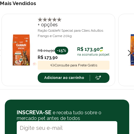
Mais Vendidos
+ opções
Ração GoldeN Special para Cães Adultos
Frango e Carne 20kg
R$ 173,90
R$ 204,90
-15%
na assinatura polipet
R$ 173,90
Consulte para Frete Grátis
Adicionar ao carrinho
INSCREVA-SE
e receba tudo sobre o
mercado pet antes de todos