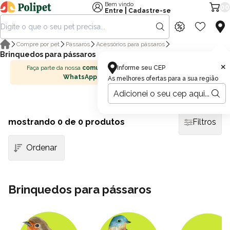
Bem vindo
00
|
Entre
Cadastre-se
Compre por pet
Pássaros
Acessórios para pássaros
Brinquedos para pássaros
×
Faça parte da nossa
comunidade no
Informe seu CEP
WhatsApp
As melhores ofertas para a sua região
mostrando
0
de 0 produtos
Filtros
Brinquedos para pássaros