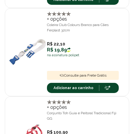
+ opções
Coleira Club Colours Branco para Cães
Ferplast 32cm
R$ 22,10
R$ 19,89
na assinatura polipet
Consulte para Frete Grátis
Adicionar ao carrinho
+ opções
Conjunto Toh Guia e Peitoral Tradicional Fiji
GG
R$ 100,90