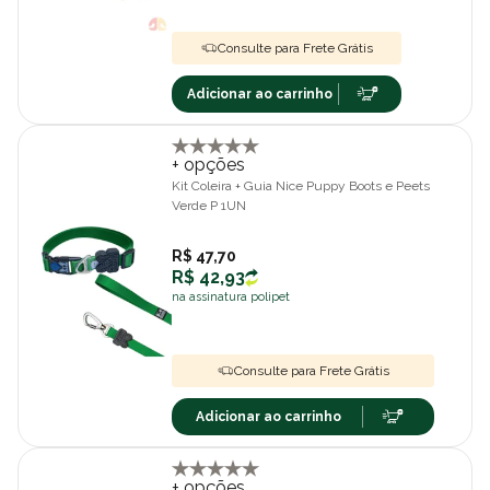
Consulte para Frete Grátis
Adicionar ao carrinho
+ opções
Kit Coleira + Guia Nice Puppy Boots e Peets
Verde P 1UN
R$ 47,70
R$ 42,93
na assinatura polipet
Consulte para Frete Grátis
Adicionar ao carrinho
+ opções