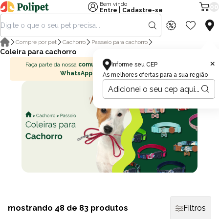
Bem vindo
00
|
Entre
Cadastre-se
Compre por pet
Cachorro
Passeio para cachorro
Coleira para cachorro
×
Faça parte da nossa
comunidade no
Informe seu CEP
WhatsApp
As melhores ofertas para a sua região
mostrando
48
de 83 produtos
Filtros