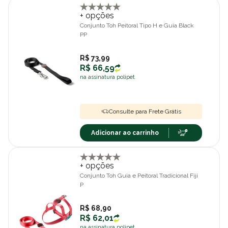
+ opções
Conjunto Toh Peitoral Tipo H e Guia Black
PP
R$ 73,99
R$ 66,59
na assinatura polipet
Consulte para Frete Grátis
Adicionar ao carrinho
+ opções
Conjunto Toh Guia e Peitoral Tradicional Fiji
P
R$ 68,90
R$ 62,01
na assinatura polipet