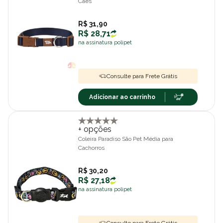
Cães
R$ 31,90
R$ 28,71
na assinatura polipet
Consulte para Frete Grátis
Adicionar ao carrinho
+ opções
Coleira Paradiso São Pet Média para
Cachorros
R$ 30,20
R$ 27,18
na assinatura polipet