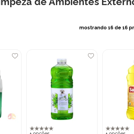
impeza de Ambientes Extern
mostrando
16
de 16 p
+ opções
+ opções