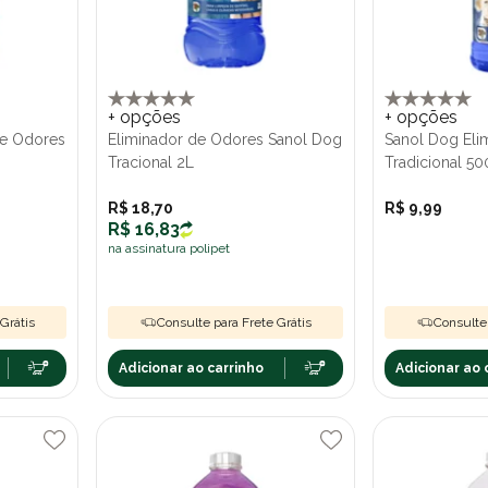
+ opções
+ opções
de Odores
Eliminador de Odores Sanol Dog
Sanol Dog Eli
Tracional 2L
Tradicional 5
R$ 18,70
R$ 9,99
R$ 16,83
na assinatura polipet
Grátis
Consulte para Frete Grátis
Consulte 
Adicionar ao carrinho
Adicionar ao 