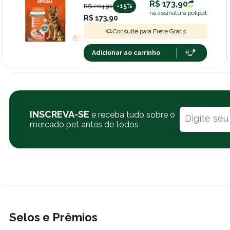
R$ 173,90
R$ 204,90
-15%
na assinatura polipet
R$ 173,90
Consulte para Frete Grátis
Adicionar ao carrinho
INSCREVA-SE
e receba tudo sobre o
mercado pet antes de todos
Selos e Prêmios