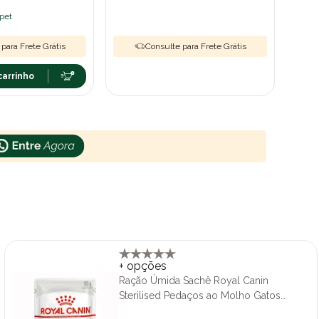
ipet
para Frete Grátis
Consulte para Frete Grátis
carrinho
+ opções
Ração Úmida Sachê Royal Canin
Sterilised Pedaços ao Molho Gatos
Adultos Castrados 85g