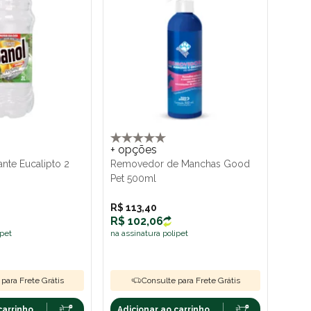
+ opções
ante Eucalipto 2
Removedor de Manchas Good
Pet 500ml
R$ 113,40
R$ 102,06
ipet
na assinatura polipet
para Frete Grátis
Consulte para Frete Grátis
carrinho
Adicionar ao carrinho