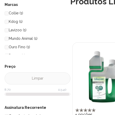
Produtos L
Marcas
Collie (1)
Kdog (1)
Lavizoo (1)
Mundo Animal (1)
Ouro Fino (1)
Procao (1)
Sanol (9)
Preço
Syntec (1)
Limpar
Assinatura Recorrente
+ opções