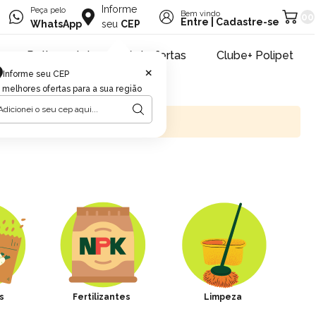
Informe
Peça pelo
Bem vindo
00
Entre
|
Cadastre-se
WhatsApp
seu
CEP
Retire na loja
Pet ofertas
Clube+ Polipet
×
Informe seu CEP
 melhores ofertas para a sua região
s
Fertilizantes
Limpeza