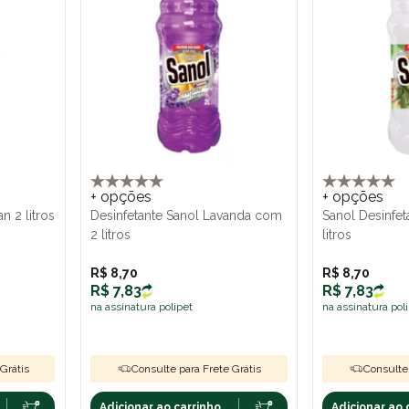
+ opções
+ opções
n 2 litros
Desinfetante Sanol Lavanda com
Sanol Desinfet
2 litros
litros
R$ 8,70
R$ 8,70
R$ 7,83
R$ 7,83
na assinatura polipet
na assinatura pol
Grátis
Consulte para Frete Grátis
Consulte 
Adicionar ao carrinho
Adicionar ao 