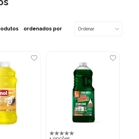
os
rodutos
ordenados por
+ opções