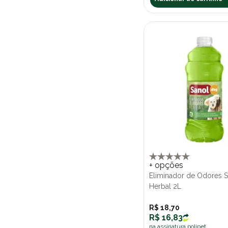
+ opções
Eliminador de Odores 
Herbal 2L
R$ 18,70
R$ 16,83
na assinatura polipet