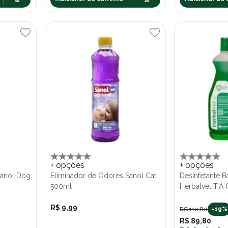
+ opções
+ opções
Sanol Dog
Eliminador de Odores Sanol Cat
Desinfetante B
500ml
Herbalvet T.A 
R$ 9,99
R$ 110,80
-19%
R$ 89,80