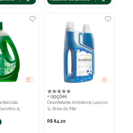
+ opções
actericida
Desinfetante Ambience Lavizoo
Ourofino 1L
1L Brisa do Mar
R$ 84,20