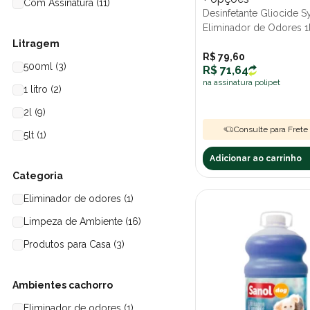
Com Assinatura (11)
Desinfetante Gliocide S
Eliminador de Odores 1
Litragem
R$ 79,60
500ml (3)
R$ 71,64
na assinatura polipet
1 litro (2)
2l (9)
Consulte para Frete 
5lt (1)
Adicionar ao carrinho
Categoria
Eliminador de odores (1)
Limpeza de Ambiente (16)
Produtos para Casa (3)
Ambientes cachorro
Eliminador de odores (1)