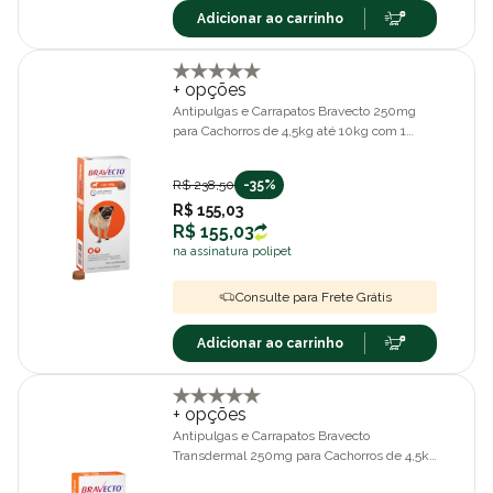
Adicionar ao carrinho
+ opções
Antipulgas e Carrapatos Bravecto 250mg
para Cachorros de 4,5kg até 10kg com 1
comprimido
R$ 238,50
-35%
R$ 155,03
R$ 155,03
na assinatura polipet
Consulte para Frete Grátis
Adicionar ao carrinho
+ opções
Antipulgas e Carrapatos Bravecto
Transdermal 250mg para Cachorros de 4,5kg
até 10kg com 1 Pipeta