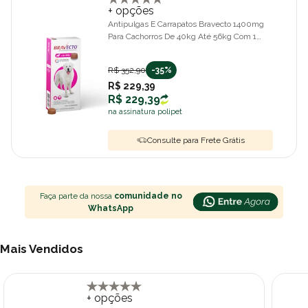
+ opções
Antipulgas E Carrapatos Bravecto 1400mg
Para Cachorros De 40kg Até 56kg Com 1
Comprimido
R$ 352,90
-35%
R$ 229,39
R$ 229,39
na assinatura polipet
Consulte para Frete Grátis
Faça parte da nossa
comunidade no
WhatsApp
Mais Vendidos
+ opções