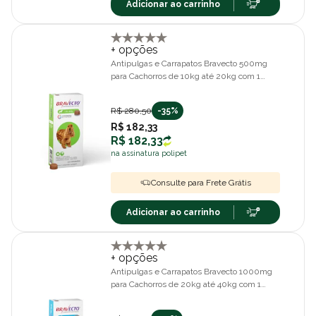
Adicionar ao carrinho
+ opções
Antipulgas e Carrapatos Bravecto 500mg
para Cachorros de 10kg até 20kg com 1
comprimido
R$ 280,50
-35%
R$ 182,33
R$ 182,33
na assinatura polipet
Consulte para Frete Grátis
Adicionar ao carrinho
+ opções
Antipulgas e Carrapatos Bravecto 1000mg
para Cachorros de 20kg até 40kg com 1
comprimido