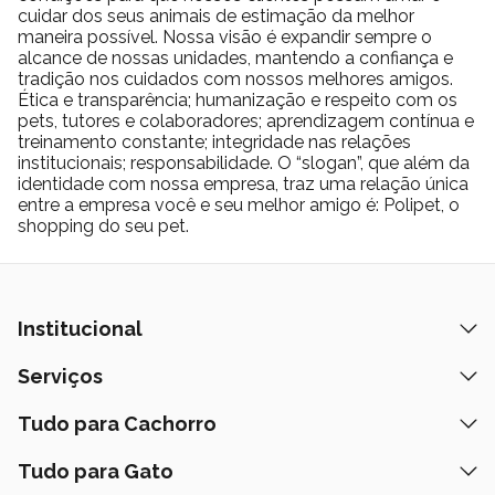
cuidar dos seus animais de estimação da melhor
maneira possível. Nossa visão é expandir sempre o
alcance de nossas unidades, mantendo a confiança e
tradição nos cuidados com nossos melhores amigos.
Ética e transparência; humanização e respeito com os
pets, tutores e colaboradores; aprendizagem contínua e
treinamento constante; integridade nas relações
institucionais; responsabilidade. O “slogan”, que além da
identidade com nossa empresa, traz uma relação única
entre a empresa você e seu melhor amigo é: Polipet, o
shopping do seu pet.
Institucional
Quem Somos
Serviços
Nossas Lojas
Banho e Tosa
Tudo para Cachorro
Prazos de Entrega
Retire na Loja
Ração
Tudo para Gato
Fale Conosco
Peça pelo Delivery