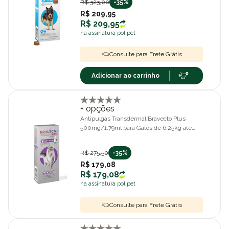
R$ 323,00
-35%
R$ 209,95
R$ 209,95
na assinatura polipet
Consulte para Frete Grátis
Adicionar ao carrinho
+ opções
Antipulgas Transdermal Bravecto Plus
500mg/1,79ml para Gatos de 6,25kg até
12,5kg
R$ 275,50
-35%
R$ 179,08
R$ 179,08
na assinatura polipet
Consulte para Frete Grátis