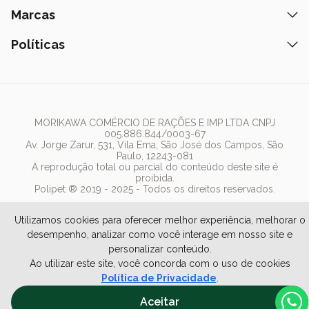
Petiscos
Formas de Pagamento
Ração
Marcas
Assinatura Polipet
Tapete Higiênico
Como Comprar
Areia
Hospital Veterinário
Nexgard
Políticas
Coleiras
Lista de Desejos
Caixa de Areia
Clube mais Polipet
Simparic
Comedouros
Regulamentos Promocionais
Política de Privacidade
Bebedouro
PremieR
Antipulgas
Trocas e Devoluções
Termos de Uso
Fonte de Água
Golden
Dúvidas Frequentes
Arranhador
Pedigree
MORIKAWA COMÉRCIO DE RAÇÕES E IMP LTDA CNPJ
005.886.844/0003-67
Whiskas
Av. Jorge Zarur, 531, Vila Ema, São José dos Campos, São
Paulo, 12243-081
Dog Chow
A reprodução total ou parcial do conteúdo deste site é
proibida.
Royal Canin
Polipet ® 2019 - 2025 - Todos os direitos reservados.
Guabi Natural
Utilizamos cookies para oferecer melhor experiência, melhorar o
desempenho, analizar como você interage em nosso site e
personalizar conteúdo.
Ao utilizar este site, você concorda com o uso de cookies
Política de Privacidade
.
Aceitar