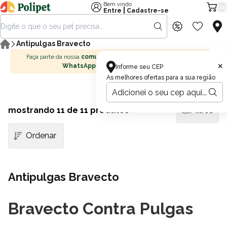
Bem vindo
00
|
Entre
Cadastre-se
Antipulgas Bravecto
Faça parte da nossa
comunidade no
×
WhatsApp
Informe seu CEP
As melhores ofertas para a sua região
mostrando
11
de 11 produtos
Filtros
Antipulgas Bravecto
Bravecto Contra Pulgas