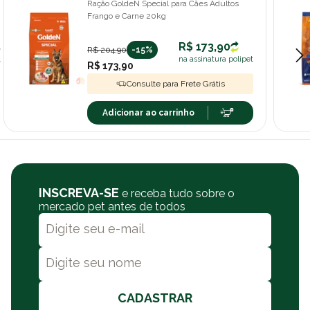
Ração GoldeN Special para Cães Adultos
Frango e Carne 20kg
R$ 173,90
R$ 204,90
-15%
na assinatura polipet
R$ 173,90
Consulte para Frete Grátis
Adicionar ao carrinho
INSCREVA-SE
e receba tudo sobre o
mercado pet antes de todos
CADASTRAR