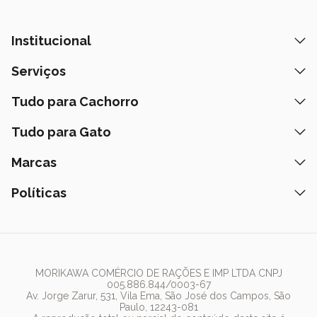
Institucional
Quem Somos
Serviços
Nossas Lojas
Banho e Tosa
Tudo para Cachorro
Prazos de Entrega
Retire na Loja
Ração
Tudo para Gato
Fale Conosco
Peça pelo Delivery
Petiscos
Formas de Pagamento
Ração
Marcas
Assinatura Polipet
Tapete Higiênico
Como Comprar
Areia
Hospital Veterinário
Nexgard
Políticas
Coleiras
Lista de Desejos
Caixa de Areia
Clube mais Polipet
Simparic
Comedouros
Regulamentos Promocionais
Política de Privacidade
Bebedouro
PremieR
Antipulgas
Trocas e Devoluções
Termos de Uso
Fonte de Água
Golden
Dúvidas Frequentes
Arranhador
Pedigree
MORIKAWA COMÉRCIO DE RAÇÕES E IMP LTDA CNPJ
005.886.844/0003-67
Whiskas
Av. Jorge Zarur, 531, Vila Ema, São José dos Campos, São
Paulo, 12243-081
Dog Chow