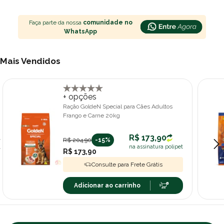
Faça parte da nossa
comunidade no
WhatsApp
Mais Vendidos
+ opções
Ração GoldeN Special para Cães Adultos
Frango e Carne 20kg
R$ 173,90
R$ 204,90
-15%
na assinatura polipet
R$ 173,90
Consulte para Frete Grátis
Adicionar ao carrinho