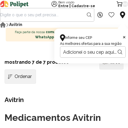
Bem vindo
00
|
Entre
Cadastre-se
Avitrin
Faça parte da nossa
comunidade no
×
WhatsApp
Informe seu CEP
As melhores ofertas para a sua região
mostrando
7
de 7 produtos
Filtros
Avitrin
Medicamentos Avitrin