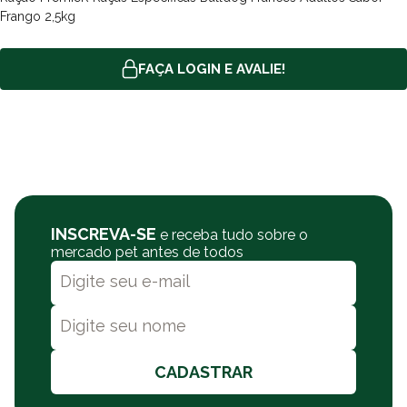
requisitos.
Frango 2,5kg
Esses niveis são determinados pelas pesquisas, que buscam
otimas condições de pelagem, desenvolvimento de musculatura
FAÇA LOGIN E AVALIE!
e, principalmente, otimização de performance na reprodução e
no sistema imunológico.
Certificação de 110%
A PremieR@ garante a mais de 20 anos alimentos de qualidade e
especialmente balanceados em sua rações, e nas linhas
premium especial e super premium existe o selo de 110% de
garantia de satisfação, garantindo o reembolso do valor
acrescido de 10% no reembolso ou a substituição por produto
INSCREVA-SE
e receba tudo sobre o
equivalente.
mercado pet antes de todos
Certificação Free Cage
Certifica que os ovos utilizados são de animais que tiveram
tratamento adequado, que não comprometeu seu habitos
naturais e foram criados em areas com condições favoraveis a
sua natureza e comportamento.
CADASTRAR
Quais os tamanhos das embalagens disponiveis de Ração