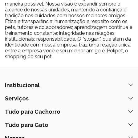
maneira possível. Nossa visão é expandir sempre o
Energia Metabolizável
3.996
alcance de nossas unidades, mantendo a confiança e
tradição nos cuidados com nossos melhores amigos.
Ética e transparência; humanização e respeito com os
pets, tutores e colaboradores; aprendizagem contínua e
Pesquisas relacionadas a produtos
treinamento constante; integridade nas relações
institucionais; responsabilidade. O “slogan”, que além da
para cachorro
identidade com nossa empresa, traz uma relação única
entre a empresa você e seu melhor amigo é: Polipet, o
shopping do seu pet.
Ração
Petisco para
Premier
Nexgard
Cachorro
pequena
Institucional
Antipulgas
Royal
Ração
Quem Somos
Serviços
Pedigree
para
Canin
natural
Cachorro
Nossas Lojas
Banho e Tosa
Tudo para Cachorro
Prazos de Entrega
Royal Canin Cachorro
Antipulgas para Gato
Retire na Loja
Ração
Tudo para Gato
Fale Conosco
Peça pelo Delivery
Petiscos
Formas de Pagamento
Ração