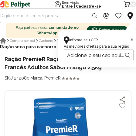
Bem vindo
00
|
Entre
Cadastre-se
Faça parte da nossa
comunidade no
WhatsApp
×
Informe seu CEP
Compre por pet
Cachorro
Ração para cachorro
Ração seca para cachorro
As melhores ofertas para a sua região
Ração PremieR Raças Específicas Bulldog
Francês Adultos Sabor Frango 2,5kg
SKU 242080
|
Marca: PremieR
|