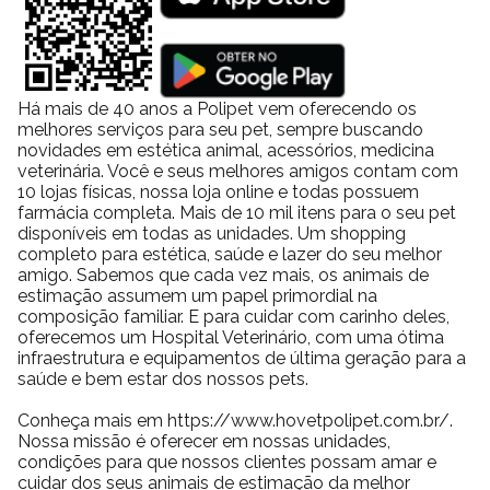
20,0kg
222gr
22,0kg
239gr
*Tabela orientativa. A necessidade energética de seu cachorro pode variar
conforme o porte, raça, linhagem, sexo, temperamento e estilo de vida.
Há mais de 40 anos a Polipet vem oferecendo os
Tabela Nutricional
melhores serviços para seu pet, sempre buscando
Umidade
(máx)
10,00
%
100
novidades em estética animal, acessórios, medicina
Proteína Bruta
(mín)
25,0
%
250
veterinária. Você e seus melhores amigos contam com
Extrato Etéreo
(mín)
15,0
%
150
10 lojas físicas, nossa loja online e todas possuem
farmácia completa. Mais de 10 mil itens para o seu pet
Matéria Mineral
(máx)
6,50
%
65
disponíveis em todas as unidades. Um shopping
Matéria Fibrosa
(máx)
3,50
%
35
completo para estética, saúde e lazer do seu melhor
Cálcio
(máx)
1,30
%
13
amigo. Sabemos que cada vez mais, os animais de
Cálcio
(mín)
0,70
%
7,0
estimação assumem um papel primordial na
composição familiar. E para cuidar com carinho deles,
Fósforo
(mín)
0,55
%
5.500
oferecemos um Hospital Veterinário, com uma ótima
Sódio
(mín)
0,20
%
2.000
infraestrutura e equipamentos de última geração para a
Potássio
(min)
0,58
%
5.800
saúde e bem estar dos nossos pets.
Ômega 6
(mín)
2,00
%
20
Ômega 3
(mín)
0,40
%
4.000
Conheça mais em https://www.hovetpolipet.com.br/.
Nossa missão é oferecer em nossas unidades,
â -Glucano
(min)
0,08
%
800
condições para que nossos clientes possam amar e
Sulfato de condroitina
200
cuidar dos seus animais de estimação da melhor
Sulfato de glicosamina
400