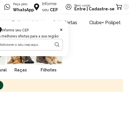
Informe
Peça pelo
Bem vindo
00
Entre
|
Cadastre-se
WhatsApp
seu
CEP
Retire na loja
Pet ofertas
Clube+ Polipet
×
Informe seu CEP
 melhores ofertas para a sua região
ral
Raças
Filhotes