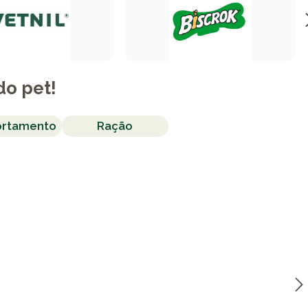
do pet!
rtamento
Ração