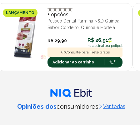
LANÇAMENTO
+ opções
Petisco Dental Farmina N&D Quinoa
Sabor Cordeiro, Quinoa e Hortelã
Cães Porte Pequeno 60g
R$ 26,91
R$ 29,90
na assinatura polipet
Consulte para Frete Grátis
Adicionar ao carrinho
Opiniões dos
consumidores
Ver todas