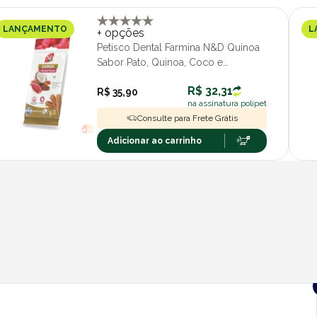
LANÇAMENTO
L
+ opções
Petisco Dental Farmina N&D Quinoa
Sabor Pato, Quinoa, Coco e
Cúrcuma Cães Porte Médio e
R$ 32,31
Grande 100g
R$ 35,90
na assinatura polipet
Consulte para Frete Grátis
Adicionar ao carrinho