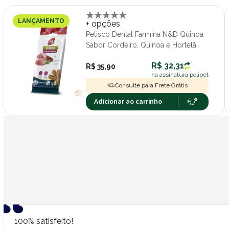
LANÇAMENTO
+ opções
Petisco Dental Farmina N&D Quinoa
Sabor Cordeiro, Quinoa e Hortelã
Cães Porte Médio e Grande 100g
R$ 32,31
R$ 35,90
na assinatura polipet
Consulte para Frete Grátis
Adicionar ao carrinho
100% satisfeito!