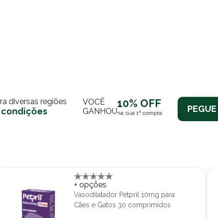
ara diversas regiões
10% OFF
VOCÊ
PEGUE
 condições
GANHOU
na sua 1ª compra
+ opções
Vasodilatador Petpril 10mg para
Cães e Gatos 30 comprimidos