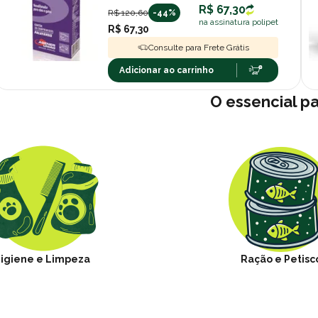
R$ 67,30
R$ 120,60
-44%
na assinatura polipet
R$ 67,30
Consulte para Frete Grátis
Adicionar ao carrinho
O essencial p
igiene e Limpeza
Ração e Petisc