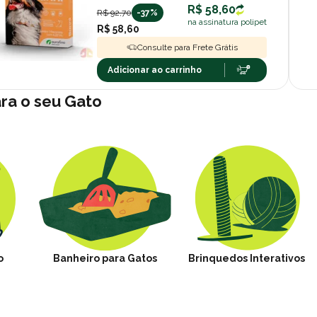
R$ 58,60
R$ 92,70
-37%
na assinatura polipet
R$ 58,60
Consulte para Frete Grátis
Adicionar ao carrinho
ara o seu Gato
o
Banheiro para Gatos
Brinquedos Interativos