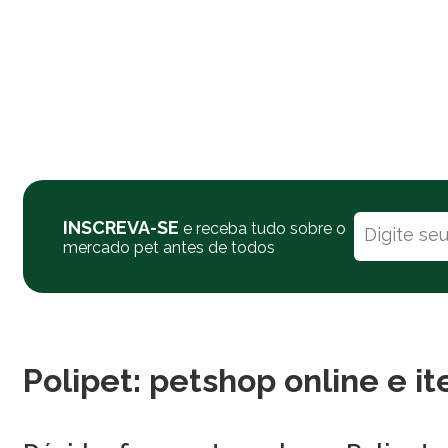
INSCREVA-SE
e receba tudo sobre o
mercado pet antes de todos
Polipet: petshop online e i