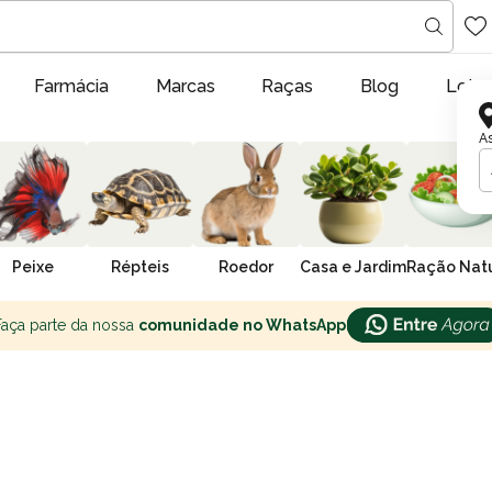
Farmácia
Marcas
Raças
Blog
Lojas
As
Peixe
Répteis
Roedor
Casa e Jardim
Ração Natu
Faça parte da nossa
comunidade no WhatsApp