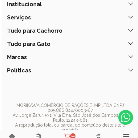
Institucional
Quem Somos
Serviços
Nossas Lojas
Banho e Tosa
Tudo para Cachorro
Prazos de Entrega
Retire na Loja
Ração
Tudo para Gato
Fale Conosco
Peça pelo Delivery
Petiscos
Formas de Pagamento
Ração
Marcas
Assinatura Polipet
Tapete Higiênico
Como Comprar
Areia
Hospital Veterinário
Nexgard
Políticas
Coleiras
Lista de Desejos
Caixa de Areia
Clube mais Polipet
Simparic
Comedouros
Regulamentos Promocionais
Política de Privacidade
Bebedouro
PremieR
Antipulgas
Trocas e Devoluções
Termos de Uso
Fonte de Água
Golden
Dúvidas Frequentes
Arranhador
Pedigree
MORIKAWA COMÉRCIO DE RAÇÕES E IMP LTDA CNPJ
005.886.844/0003-67
Whiskas
Av. Jorge Zarur, 531, Vila Ema, São José dos Campos, São
Paulo, 12243-081
Dog Chow
A reprodução total ou parcial do conteúdo deste site é
proibida.
Royal Canin
Polipet ® 2019 - 2025 - Todos os direitos reservados.
00