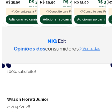
R$ 32,31
R$ 26,91
R$ 32,3
R$ 35,90
R$ 29,90
R$ 35,90
R
na assinatura polipet
na assinatura polipet
na assinatu
Consulte para Frete Grátis
Consulte para Frete Grátis
Consulte para Frete 
Adicionar ao carrinho
Adicionar ao carrinho
Adicionar ao carrinho
Opiniões dos
consumidores
Ver todas
100% satisfeito!
Wilson Fiorati Júnior
21/04/2026