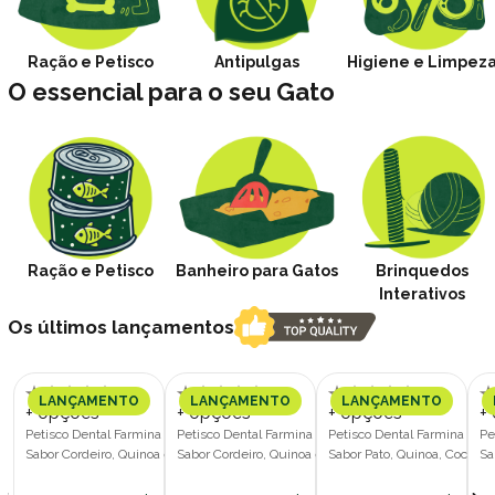
Ração e Petisco
Antipulgas
Higiene e Limpez
O essencial para o seu Gato
Ração e Petisco
Banheiro para Gatos
Brinquedos
Interativos
Os últimos lançamentos
LANÇAMENTO
LANÇAMENTO
LANÇAMENTO
+ opções
+ opções
+ opções
+
Petisco Dental Farmina N&D Quinoa
Petisco Dental Farmina N&D Quinoa
Petisco Dental Farmina N&
Pe
Sabor Cordeiro, Quinoa e Hortelã
Sabor Cordeiro, Quinoa e Hortelã
Sabor Pato, Quinoa, Coco e
Sa
Cães Porte Médio e Grande 100g
Cães Porte Pequeno 60g
Cães Porte Médio e Grande
Cã