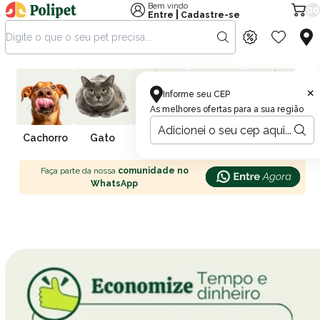
Bem vindo
00
|
Entre
Cadastre-se
×
Informe seu CEP
As melhores ofertas para a sua região
Cachorro
Gato
Farmácia
Pássaro
Peixe
R
Faça parte da nossa
comunidade no
WhatsApp