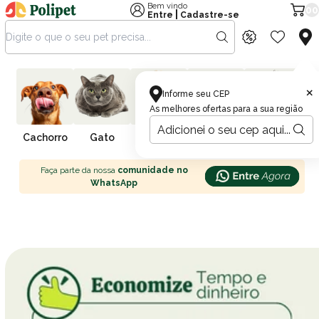
Bem vindo
00
|
Entre
Cadastre-se
×
Informe seu CEP
As melhores ofertas para a sua região
Cachorro
Gato
Farmácia
Pássaro
Peixe
R
Faça parte da nossa
comunidade no
WhatsApp