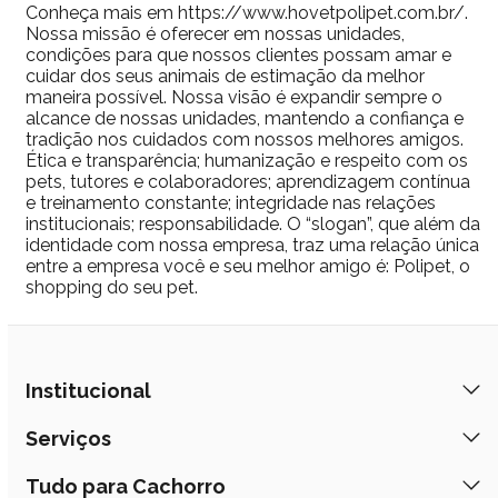
Conheça mais em https://www.hovetpolipet.com.br/.
Nossa missão é oferecer em nossas unidades,
condições para que nossos clientes possam amar e
cuidar dos seus animais de estimação da melhor
maneira possível. Nossa visão é expandir sempre o
alcance de nossas unidades, mantendo a confiança e
tradição nos cuidados com nossos melhores amigos.
Ética e transparência; humanização e respeito com os
pets, tutores e colaboradores; aprendizagem contínua
e treinamento constante; integridade nas relações
institucionais; responsabilidade. O “slogan”, que além da
identidade com nossa empresa, traz uma relação única
entre a empresa você e seu melhor amigo é: Polipet, o
shopping do seu pet.
Institucional
Quem Somos
Serviços
Nossas Lojas
Banho e Tosa
Tudo para Cachorro