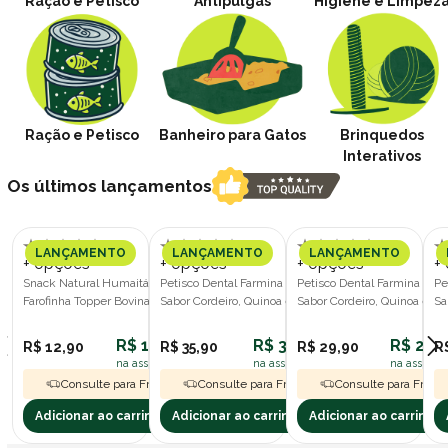
Ração e Petisco
Antipulgas
Higiene e Limpez
Ração e Petisco
Banheiro para Gatos
Brinquedos
Interativos
Os últimos lançamentos
LANÇAMENTO
LANÇAMENTO
LANÇAMENTO
+ opções
+ opções
+ opções
+
Snack Natural Humaitá Pet Treats
Petisco Dental Farmina N&D Quinoa
Petisco Dental Farmina N&
Pe
Farofinha Topper Bovina 80g para
Sabor Cordeiro, Quinoa e Hortelã
Sabor Cordeiro, Quinoa e Ho
Sa
Cães
Cães Porte Médio e Grande 100g
Cães Porte Pequeno 60g
Cã
R$ 11,61
R$ 32,31
R$ 26,9
R$ 12,90
R$ 35,90
R$ 29,90
R
na assinatura polipet
na assinatura polipet
na assinatu
Consulte para Frete Grátis
Consulte para Frete Grátis
Consulte para Frete 
Adicionar ao carrinho
Adicionar ao carrinho
Adicionar ao carrinho