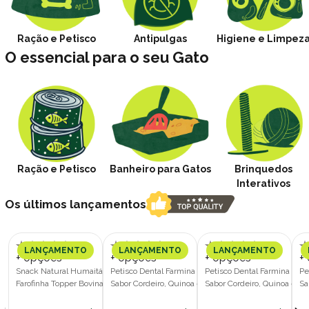
Ração e Petisco
Antipulgas
Higiene e Limpez
O essencial para o seu Gato
Ração e Petisco
Banheiro para Gatos
Brinquedos
Interativos
Os últimos lançamentos
LANÇAMENTO
LANÇAMENTO
LANÇAMENTO
+ opções
+ opções
+ opções
+
Snack Natural Humaitá Pet Treats
Petisco Dental Farmina N&D Quinoa
Petisco Dental Farmina N&
Pe
Farofinha Topper Bovina 80g para
Sabor Cordeiro, Quinoa e Hortelã
Sabor Cordeiro, Quinoa e Ho
Sa
Cães
Cães Porte Médio e Grande 100g
Cães Porte Pequeno 60g
Cã