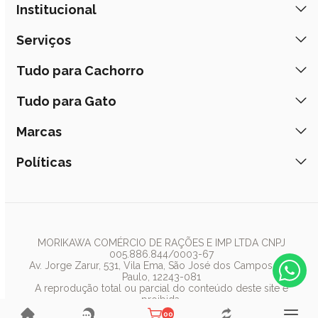
Institucional
Quem Somos
Serviços
Nossas Lojas
Banho e Tosa
Tudo para Cachorro
Prazos de Entrega
Retire na Loja
Ração
Tudo para Gato
Fale Conosco
Peça pelo Delivery
Petiscos
Formas de Pagamento
Ração
Marcas
Assinatura Polipet
Tapete Higiênico
Como Comprar
Areia
Hospital Veterinário
Nexgard
Políticas
Coleiras
Lista de Desejos
Caixa de Areia
Clube mais Polipet
Simparic
Comedouros
Regulamentos Promocionais
Política de Privacidade
Bebedouro
PremieR
Antipulgas
Trocas e Devoluções
Termos de Uso
Fonte de Água
Golden
Dúvidas Frequentes
Arranhador
Pedigree
MORIKAWA COMÉRCIO DE RAÇÕES E IMP LTDA CNPJ
005.886.844/0003-67
Whiskas
Av. Jorge Zarur, 531, Vila Ema, São José dos Campos, São
Paulo, 12243-081
Dog Chow
A reprodução total ou parcial do conteúdo deste site é
proibida.
Royal Canin
Polipet ® 2019 - 2025 - Todos os direitos reservados.
00