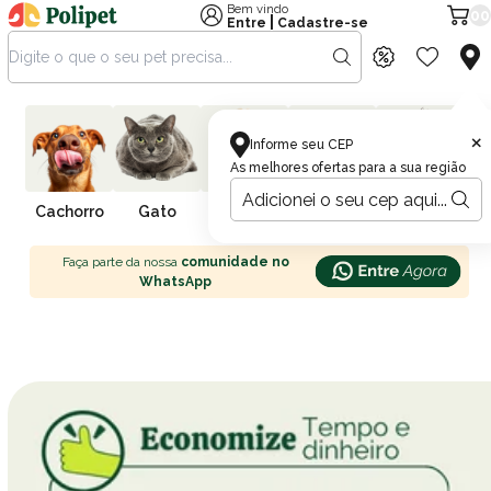
Bem vindo
00
|
Entre
Cadastre-se
×
Informe seu CEP
As melhores ofertas para a sua região
Cachorro
Gato
Farmácia
Pássaro
Peixe
R
Faça parte da nossa
comunidade no
WhatsApp