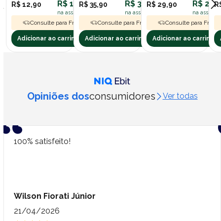
R$ 11,61
R$ 32,31
R$ 26,9
R$ 12,90
R$ 35,90
R$ 29,90
R
na assinatura polipet
na assinatura polipet
na assinatu
Consulte para Frete Grátis
Consulte para Frete Grátis
Consulte para Frete 
Adicionar ao carrinho
Adicionar ao carrinho
Adicionar ao carrinho
Opiniões dos
consumidores
Ver todas
100% satisfeito!
Wilson Fiorati Júnior
21/04/2026