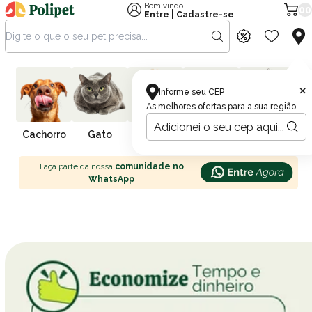
Bem vindo
00
|
Entre
Cadastre-se
×
Informe seu CEP
As melhores ofertas para a sua região
Cachorro
Gato
Farmácia
Pássaro
Peixe
R
Faça parte da nossa
comunidade no
WhatsApp