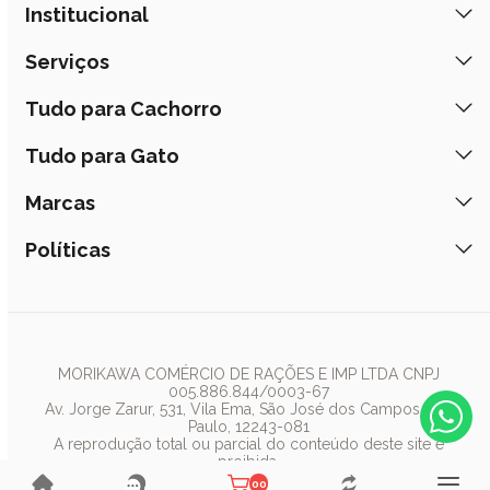
Institucional
Quem Somos
Serviços
Nossas Lojas
Banho e Tosa
Tudo para Cachorro
Prazos de Entrega
Retire na Loja
Ração
Tudo para Gato
Fale Conosco
Peça pelo Delivery
Petiscos
Formas de Pagamento
Ração
Marcas
Assinatura Polipet
Tapete Higiênico
Como Comprar
Areia
Hospital Veterinário
Nexgard
Políticas
Coleiras
Lista de Desejos
Caixa de Areia
Clube mais Polipet
Simparic
Comedouros
Regulamentos Promocionais
Política de Privacidade
Bebedouro
PremieR
Antipulgas
Trocas e Devoluções
Termos de Uso
Fonte de Água
Golden
Dúvidas Frequentes
Arranhador
Pedigree
MORIKAWA COMÉRCIO DE RAÇÕES E IMP LTDA CNPJ
005.886.844/0003-67
Whiskas
Av. Jorge Zarur, 531, Vila Ema, São José dos Campos, São
Paulo, 12243-081
Dog Chow
A reprodução total ou parcial do conteúdo deste site é
proibida.
Royal Canin
Polipet ® 2019 - 2025 - Todos os direitos reservados.
00