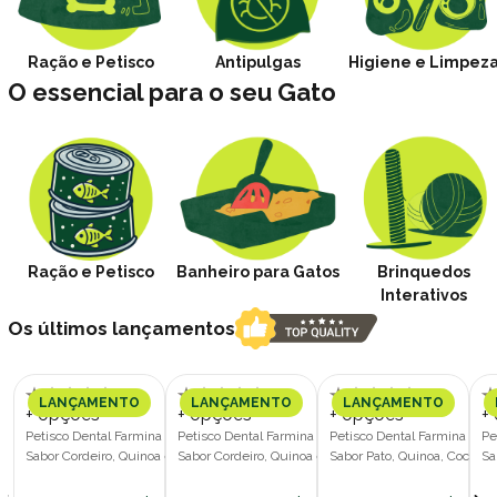
Ração e Petisco
Antipulgas
Higiene e Limpez
O essencial para o seu Gato
Ração e Petisco
Banheiro para Gatos
Brinquedos
Interativos
Os últimos lançamentos
LANÇAMENTO
LANÇAMENTO
LANÇAMENTO
+ opções
+ opções
+ opções
+
Petisco Dental Farmina N&D Quinoa
Petisco Dental Farmina N&D Quinoa
Petisco Dental Farmina N&
Pe
Sabor Cordeiro, Quinoa e Hortelã
Sabor Cordeiro, Quinoa e Hortelã
Sabor Pato, Quinoa, Coco e
Sa
Cães Porte Médio e Grande 100g
Cães Porte Pequeno 60g
Cães Porte Médio e Grande
Cã