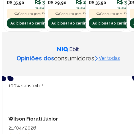
R$ 32,31
R$ 26,91
R$ 32,3
R$ 35,90
R$ 29,90
R$ 35,90
R
na assinatura polipet
na assinatura polipet
na assinatu
Consulte para Frete Grátis
Consulte para Frete Grátis
Consulte para Frete 
Adicionar ao carrinho
Adicionar ao carrinho
Adicionar ao carrinho
Opiniões dos
consumidores
Ver todas
100% satisfeito!
Wilson Fiorati Júnior
21/04/2026